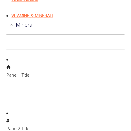
VITAMINE & MINERALI
Minerali
Pane 1 Title
Lorem ipsum dolor sit amet, consectetuer adipiscing elit.
Aenean commodo ligula eget dolor. Aenean massa. Cum
sociis natoque penatibus et magnis dis parturient montes,
nascetur ridiculus mus.
Pane 2 Title