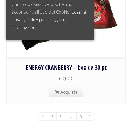
punto qualsiasi dello schermo,
acconsenti all'uso dei Cookie.
Leggi la
Privacy Policy per maggiori
informazioni.
ENERGY CRANBERRY – box da 30 pz
60,00
€
Acquista
1
2
3
…
5