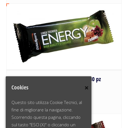
ENERGY CARAMEL – box da 30 pz
Cookies
60,00
€
Questo sito utilizza Cookie Tecnici, al
Acquista
fine di migliorare la navigazione.
Scorrendo questa pagina, cliccando
sul tasto "ESCI (X)" o cliccando un