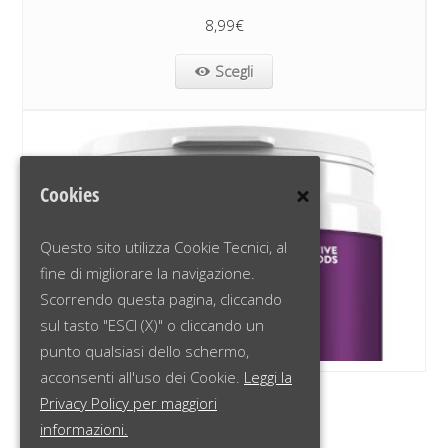
8,99
€
Scegli
Cookies
Questo sito utilizza Cookie Tecnici, al
fine di migliorare la navigazione.
Scorrendo questa pagina, cliccando
sul tasto "ESCI (X)" o cliccando un
punto qualsiasi dello schermo,
acconsenti all'uso dei Cookie.
Leggi la
NUTS ABOUT WHEY™
Privacy Policy per maggiori
informazioni.
13,49
€