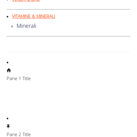
VITAMINE & MINERALI
Minerali
Pane 1 Title
Lorem ipsum dolor sit amet, consectetuer adipiscing elit.
Aenean commodo ligula eget dolor. Aenean massa. Cum
sociis natoque penatibus et magnis dis parturient montes,
nascetur ridiculus mus.
Pane 2 Title