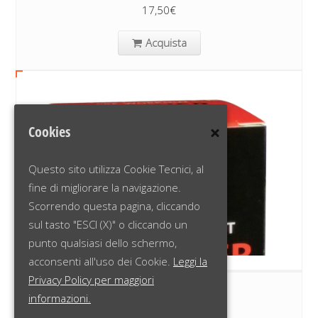
17,50
€
Acquista
Cookies
Questo sito utilizza Cookie Tecnici, al
fine di migliorare la navigazione.
Scorrendo questa pagina, cliccando
sul tasto "ESCI (X)" o cliccando un
punto qualsiasi dello schermo,
acconsenti all'uso dei Cookie.
Leggi la
Privacy Policy per maggiori
TRAINER
informazioni.