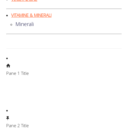
VITAMINE & MINERALI
Minerali
Pane 1 Title
Lorem ipsum dolor sit amet, consectetuer adipiscing elit.
Aenean commodo ligula eget dolor. Aenean massa. Cum
sociis natoque penatibus et magnis dis parturient montes,
nascetur ridiculus mus.
Pane 2 Title