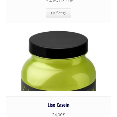
15,49
€
–
109,99
€
Scegli
Liso Casein
24,00
€