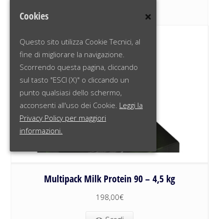
Scegli
Cookies
Questo sito utilizza Cookie Tecnici, al
fine di migliorare la navigazione.
Scorrendo questa pagina, cliccando
sul tasto "ESCI (X)" o cliccando un
punto qualsiasi dello schermo,
acconsenti all'uso dei Cookie.
Leggi la
Privacy Policy per maggiori
informazioni.
Multipack Milk Protein 90 – 4,5 kg
198,00
€