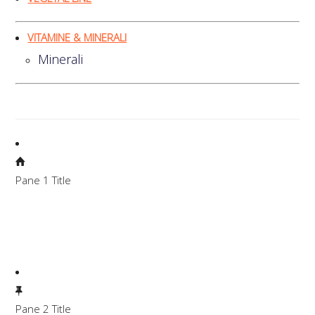
VITAMINE & MINERALI
Minerali
Pane 1 Title
Lorem ipsum dolor sit amet, consectetuer adipiscing elit.
Aenean commodo ligula eget dolor. Aenean massa. Cum
sociis natoque penatibus et magnis dis parturient montes,
nascetur ridiculus mus.
Pane 2 Title